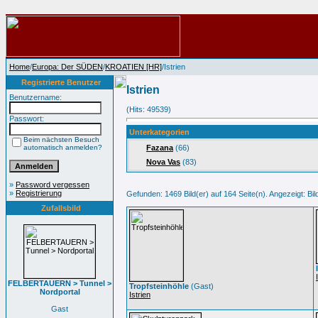
Home
/
Europa: Der SÜDEN
/
KROATIEN [HR]
/Istrien
Registrierte Benutzer
Istrien
Benutzername:
(Hits: 49539)
Passwort:
Unterkategorien
Beim nächsten Besuch
automatisch anmelden?
Fazana
(66)
Nova Vas
(83)
»
Password vergessen
»
Registrierung
Gefunden: 1469 Bild(er) auf 164 Seite(n). Angezeigt: Bild
Zufallsbild
FELBERTAUERN > Tunnel >
Tropfsteinhöhle
(Gast)
Nordportal
Istrien
Gast