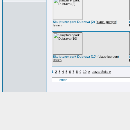
Skulpturenpark Dubrava (2)
(
claus-juergen
)
Istrien
Skulpturenpark Dubrava (10)
(
claus-juergen
)
Istrien
1
2
3
4
5
6
7
8
9
10
»
Letzte Seite »