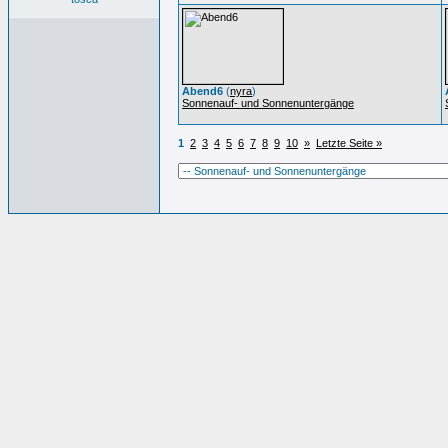
Abend6
(
nyra
)
Sonnenauf- und Sonnenuntergänge
1
2
3
4
5
6
7
8
9
10
»
Letzte Seite »