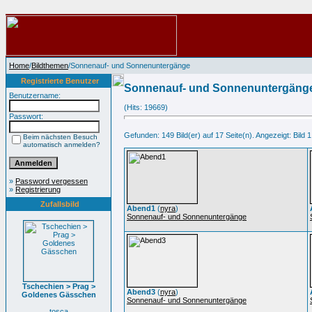
Home
/
Bildthemen
/Sonnenauf- und Sonnenuntergänge
Registrierte Benutzer
Sonnenauf- und Sonnenuntergäng
Benutzername:
(Hits: 19669)
Passwort:
Gefunden: 149 Bild(er) auf 17 Seite(n). Angezeigt: Bild 1
Beim nächsten Besuch
automatisch anmelden?
»
Password vergessen
»
Registrierung
Zufallsbild
Abend1
(
nyra
)
Sonnenauf- und Sonnenuntergänge
Tschechien > Prag >
Abend3
(
nyra
)
Goldenes Gässchen
Sonnenauf- und Sonnenuntergänge
tosca