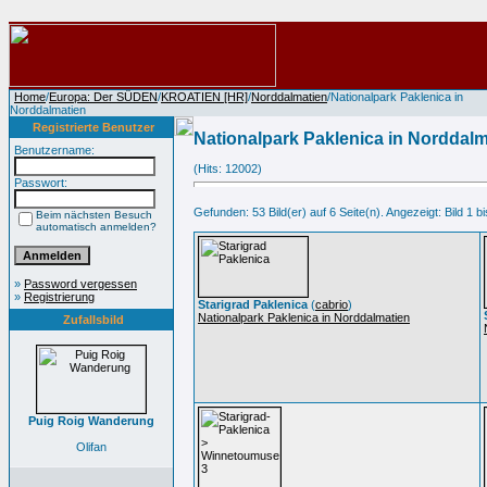
Home
/
Europa: Der SÜDEN
/
KROATIEN [HR]
/
Norddalmatien
/Nationalpark Paklenica in
Norddalmatien
Registrierte Benutzer
Nationalpark Paklenica in Norddalm
Benutzername:
(Hits: 12002)
Passwort:
Gefunden: 53 Bild(er) auf 6 Seite(n). Angezeigt: Bild 1 bi
Beim nächsten Besuch
automatisch anmelden?
»
Password vergessen
»
Registrierung
Starigrad Paklenica
(
cabrio
)
Nationalpark Paklenica in Norddalmatien
Zufallsbild
Puig Roig Wanderung
Olifan