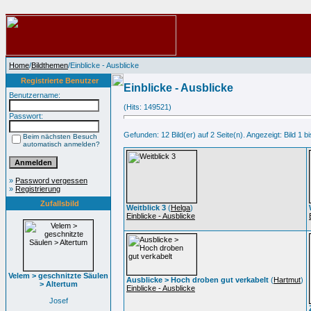
Home
/
Bildthemen
/Einblicke - Ausblicke
Registrierte Benutzer
Einblicke - Ausblicke
Benutzername:
(Hits: 149521)
Passwort:
Gefunden: 12 Bild(er) auf 2 Seite(n). Angezeigt: Bild 1 bi
Beim nächsten Besuch
automatisch anmelden?
»
Password vergessen
»
Registrierung
Zufallsbild
Weitblick 3
(
Helga
)
Einblicke - Ausblicke
Velem > geschnitzte Säulen
Ausblicke > Hoch droben gut verkabelt
(
Hartmut
)
> Altertum
Einblicke - Ausblicke
Josef