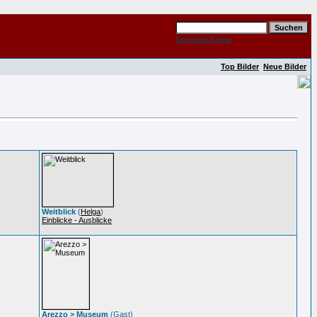
Erweiterte Suche
Top Bilder
Neue Bilder
Weitblick
(
Helga
)
Einblicke - Ausblicke
Arezzo > Museum
(Gast)