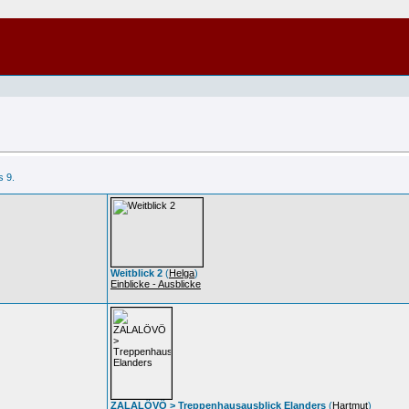
s 9.
Weitblick 2
(
Helga
)
Einblicke - Ausblicke
ZALALÖVÖ > Treppenhausausblick Elanders
(
Hartmut
)