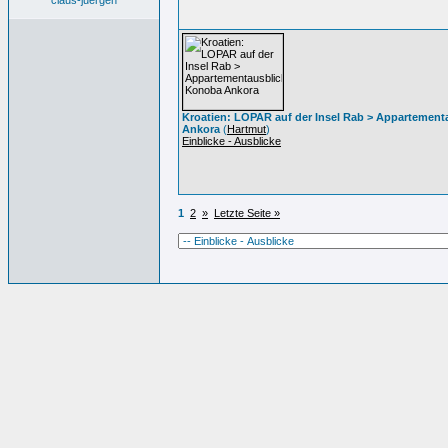
claus-juergen
Kroatien: LOPAR auf der Insel Rab > Appartemen
Ankora
(
Hartmut
)
Einblicke - Ausblicke
1
2
»
Letzte Seite »