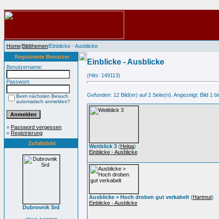
Home
/
Bildthemen
/Einblicke - Ausblicke
Registrierte Benutzer
Einblicke - Ausblicke
Benutzername:
(Hits: 149113)
Passwort:
Gefunden: 12 Bild(er) auf 2 Seite(n). Angezeigt: Bild 1 bi
Beim nächsten Besuch
automatisch anmelden?
»
Password vergessen
»
Registrierung
Zufallsbild
Weitblick 3
(
Helga
)
Einblicke - Ausblicke
Ausblicke > Hoch droben gut verkabelt
(
Hartmut
)
Einblicke - Ausblicke
Dubrovnik Srd