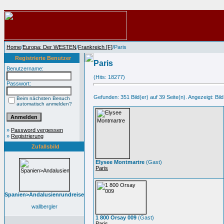
Home
/
Europa: Der WESTEN
/
Frankreich [F]
/Paris
Registrierte Benutzer
Paris
Benutzername:
(Hits: 18277)
Passwort:
Gefunden: 351 Bild(er) auf 39 Seite(n). Angezeigt: Bild 
Beim nächsten Besuch
automatisch anmelden?
»
Password vergessen
»
Registrierung
Zufallsbild
Elysee Montmartre
(Gast)
Paris
Spanien>Andalusienrundreise
wallbergler
1 800 Orsay 009
(Gast)
Paris