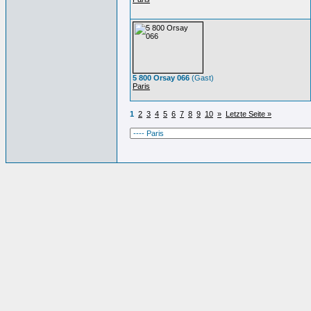
5 800 Orsay 066
(Gast)
Paris
1
2
3
4
5
6
7
8
9
10
»
Letzte Seite »