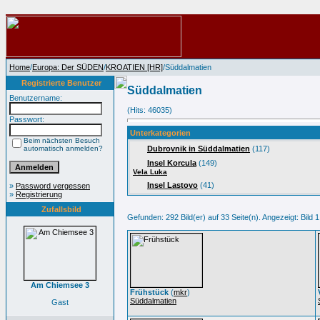
Home
/
Europa: Der SÜDEN
/
KROATIEN [HR]
/Süddalmatien
Registrierte Benutzer
Süddalmatien
Benutzername:
(Hits: 46035)
Passwort:
Unterkategorien
Beim nächsten Besuch
automatisch anmelden?
Dubrovnik in Süddalmatien
(117)
Insel Korcula
(149)
Vela Luka
Insel Lastovo
(41)
»
Password vergessen
»
Registrierung
Zufallsbild
Gefunden: 292 Bild(er) auf 33 Seite(n). Angezeigt: Bild 1
Am Chiemsee 3
Frühstück
(
mkr
)
Süddalmatien
Gast