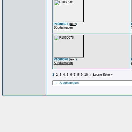
P1080501
(
mkr
)
Süddalmatien
P1080078
(
mkr
)
Süddalmatien
1
2
3
4
5
6
7
8
9
10
»
Letzte Seite »