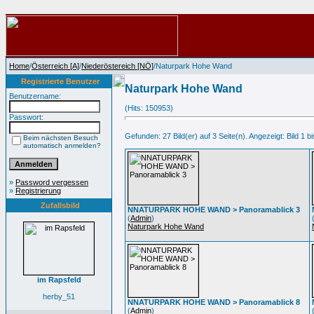
Home
/
Österreich [A]
/
Niederöstereich [NÖ]
/Naturpark Hohe Wand
Registrierte Benutzer
Naturpark Hohe Wand
Benutzername:
(Hits: 150953)
Passwort:
Gefunden: 27 Bild(er) auf 3 Seite(n). Angezeigt: Bild 1 bi
Beim nächsten Besuch
automatisch anmelden?
»
Password vergessen
»
Registrierung
Zufallsbild
NNATURPARK HOHE WAND > Panoramablick 3
(
Admin
)
Naturpark Hohe Wand
im Rapsfeld
herby_51
NNATURPARK HOHE WAND > Panoramablick 8
(
Admin
)