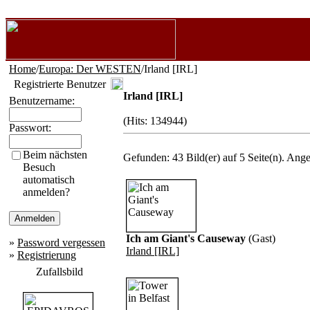
Home
/
Europa: Der WESTEN
/Irland [IRL]
Registrierte Benutzer
Irland [IRL]
Benutzername:
(Hits: 134944)
Passwort:
Beim nächsten
Gefunden: 43 Bild(er) auf 5 Seite(n). Angez
Besuch
automatisch
anmelden?
Ich am Giant's Causeway
(Gast)
»
Password vergessen
Irland [IRL]
»
Registrierung
Zufallsbild