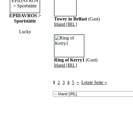
EPIDAVROS >
Tower in Belfast
(Gast)
Sportstätte
Irland [IRL]
Lucky
Ring of Kerry1
(Gast)
Irland [IRL]
1
2
3
4
5
»
Letzte Seite »