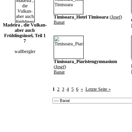
Timisoara_Hotel Timisoara
(
Josef
)
Banat
Madeira , die Vulkan-
aber auch
Frühlingsinsel, Teil 1
7
wallbergler
Timisoara_Piaristengymnasium
(
Josef
)
Banat
1
2
3
4
5
6
»
Letzte Seite »