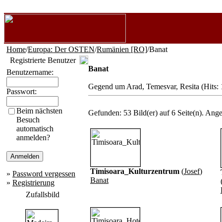
Home
/
Europa: Der OSTEN
/
Rumänien [RO]
/Banat
Registrierte Benutzer
Banat
Benutzername:
Gegend um Arad, Temesvar, Resita (Hits:
Passwort:
Beim nächsten
Gefunden: 53 Bild(er) auf 6 Seite(n). Angez
Besuch
automatisch
anmelden?
Timisoara_Kulturzentrum
(
Josef
)
»
Password vergessen
Banat
»
Registrierung
Zufallsbild