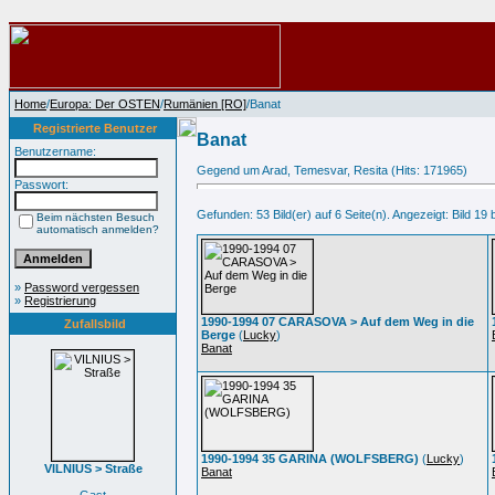
Home
/
Europa: Der OSTEN
/
Rumänien [RO]
/Banat
Registrierte Benutzer
Banat
Benutzername:
Gegend um Arad, Temesvar, Resita (Hits: 171965)
Passwort:
Gefunden: 53 Bild(er) auf 6 Seite(n). Angezeigt: Bild 19 
Beim nächsten Besuch
automatisch anmelden?
»
Password vergessen
»
Registrierung
1990-1994 07 CARASOVA > Auf dem Weg in die
Zufallsbild
Berge
(
Lucky
)
Banat
1990-1994 35 GARINA (WOLFSBERG)
(
Lucky
)
VILNIUS > Straße
Banat