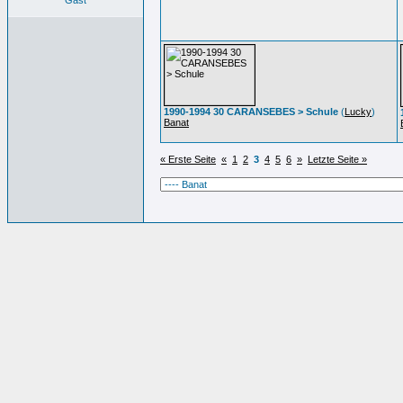
Gast
1990-1994 30 CARANSEBES > Schule
(
Lucky
)
Banat
« Erste Seite
«
1
2
3
4
5
6
»
Letzte Seite »