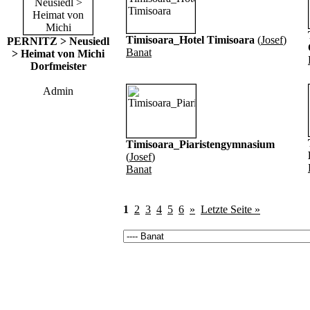
Timisoara_Hotel Timisoara
(
Josef
)
PERNITZ > Neusiedl
Banat
> Heimat von Michi
Dorfmeister
Admin
Timisoara_Piaristengymnasium
(
Josef
)
Banat
1
2
3
4
5
6
»
Letzte Seite »