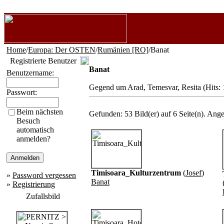
Home
/
Europa: Der OSTEN
/
Rumänien [RO]
/Banat
Registrierte Benutzer
Banat
Benutzername:
Gegend um Arad, Temesvar, Resita (Hits:
Passwort:
Beim nächsten
Gefunden: 53 Bild(er) auf 6 Seite(n). Angez
Besuch
automatisch
anmelden?
Timisoara_Kulturzentrum
(
Josef
)
»
Password vergessen
Banat
»
Registrierung
Zufallsbild