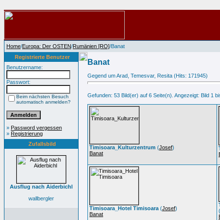
Home
/
Europa: Der OSTEN
/
Rumänien [RO]
/Banat
Registrierte Benutzer
Banat
Benutzername:
Gegend um Arad, Temesvar, Resita (Hits: 171945)
Passwort:
Gefunden: 53 Bild(er) auf 6 Seite(n). Angezeigt: Bild 1 bi
Beim nächsten Besuch
automatisch anmelden?
»
Password vergessen
»
Registrierung
Zufallsbild
Timisoara_Kulturzentrum
(
Josef
)
Banat
Ausflug nach Aiderbichl
wallbergler
Timisoara_Hotel Timisoara
(
Josef
)
Banat