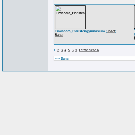
Timisoara_Piaristengymnasium
(
Josef
)
Banat
1
2
3
4
5
6
»
Letzte Seite »