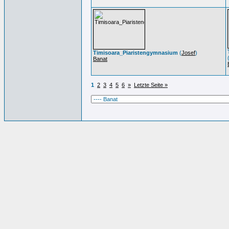
Timisoara_Piaristengymnasium
(
Josef
)
Banat
1
2
3
4
5
6
»
Letzte Seite »