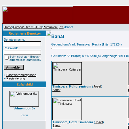
Home
/
Europa: Der OSTEN
/
Rumänien [RO]
/Banat
Registrierte Benutzer
Banat
Benutzername:
Gegend um Arad, Temesvar, Resita (Hits: 171924)
Passwort:
Gefunden: 53 Bild(er) auf 6 Seite(n). Angezeigt: Bild 1 bi
Beim nächsten Besuch
automatisch anmelden?
»
Password vergessen
»
Registrierung
Zufallsbild
Timisoara_Kulturzentrum
(
Josef
)
Banat
Vehnemoor 6a
Karin
Timisoara_Hotel Timisoara
(
Josef
)
Banat