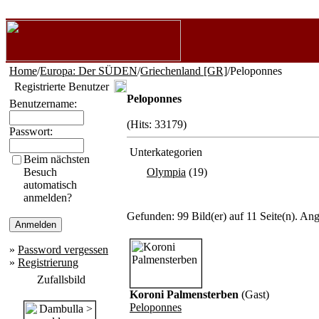
Home
/
Europa: Der SÜDEN
/
Griechenland [GR]
/Peloponnes
Registrierte Benutzer
Peloponnes
Benutzername:
(Hits: 33179)
Passwort:
Unterkategorien
Beim nächsten
Besuch
Olympia
(19)
automatisch
anmelden?
Gefunden: 99 Bild(er) auf 11 Seite(n). Ange
»
Password vergessen
»
Registrierung
Zufallsbild
Koroni Palmensterben
(Gast)
Peloponnes