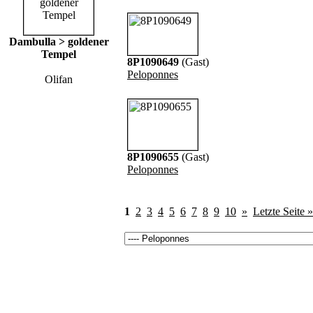
Dambulla > goldener
Tempel
8P1090649
(Gast)
Peloponnes
Olifan
8P1090655
(Gast)
Peloponnes
1
2
3
4
5
6
7
8
9
10
»
Letzte Seite »