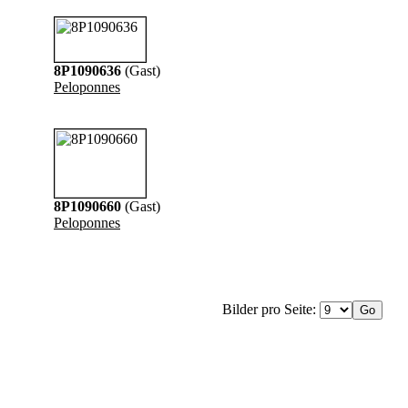
8P1090636
(Gast)
Peloponnes
8P1090660
(Gast)
Peloponnes
Bilder pro Seite: