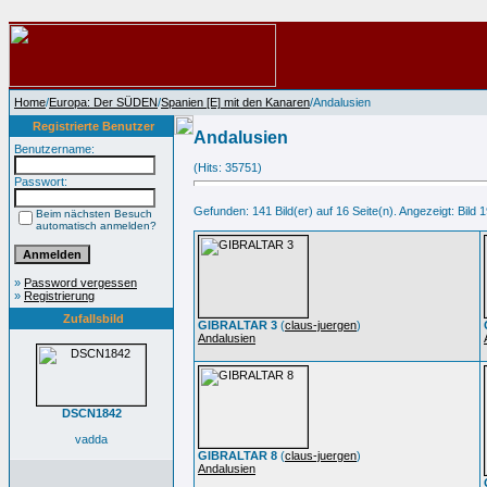
Home
/
Europa: Der SÜDEN
/
Spanien [E] mit den Kanaren
/Andalusien
Registrierte Benutzer
Andalusien
Benutzername:
(Hits: 35751)
Passwort:
Gefunden: 141 Bild(er) auf 16 Seite(n). Angezeigt: Bild 1
Beim nächsten Besuch
automatisch anmelden?
»
Password vergessen
»
Registrierung
Zufallsbild
GIBRALTAR 3
(
claus-juergen
)
Andalusien
DSCN1842
vadda
GIBRALTAR 8
(
claus-juergen
)
Andalusien