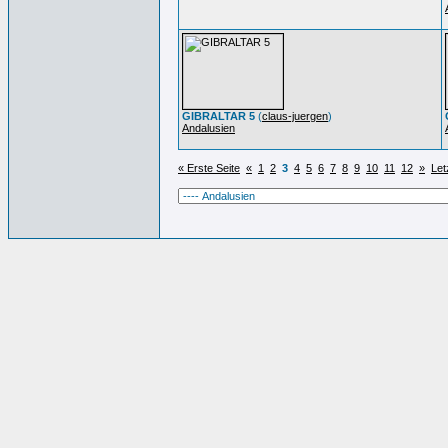
GIBRALTAR 5
(
claus-juergen
)
Andalusien
« Erste Seite
«
1
2
3
4
5
6
7
8
9
10
11
12
»
Let