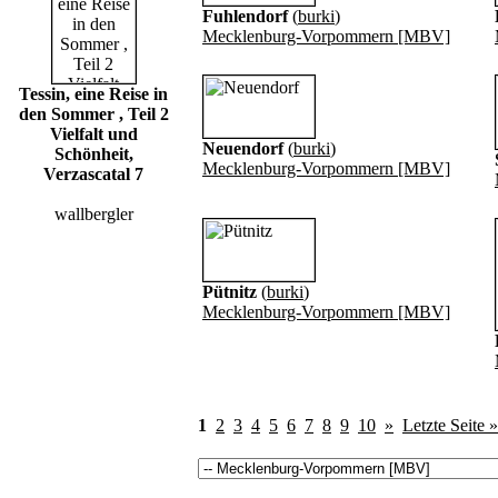
Fuhlendorf
(
burki
)
Mecklenburg-Vorpommern [MBV]
Tessin, eine Reise in
den Sommer , Teil 2
Vielfalt und
Neuendorf
(
burki
)
Schönheit,
Mecklenburg-Vorpommern [MBV]
Verzascatal 7
wallbergler
Pütnitz
(
burki
)
Mecklenburg-Vorpommern [MBV]
1
2
3
4
5
6
7
8
9
10
»
Letzte Seite »