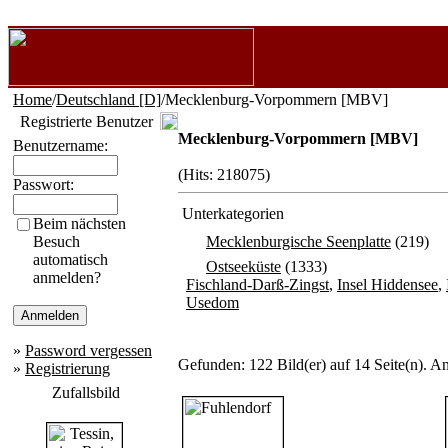
Home
/
Deutschland [D]
/Mecklenburg-Vorpommern [MBV]
Registrierte Benutzer
Mecklenburg-Vorpommern [MBV]
Benutzername:
(Hits: 218075)
Passwort:
Unterkategorien
Beim nächsten
Besuch
Mecklenburgische Seenplatte
(219)
automatisch
Ostseeküste
(1333)
anmelden?
Fischland-Darß-Zingst
,
Insel Hiddensee
,
Usedom
»
Password vergessen
Gefunden: 122 Bild(er) auf 14 Seite(n). An
»
Registrierung
Zufallsbild