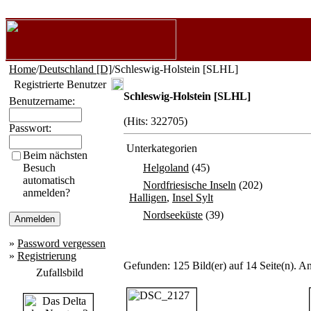
Home
/
Deutschland [D]
/Schleswig-Holstein [SLHL]
Registrierte Benutzer
Schleswig-Holstein [SLHL]
Benutzername:
(Hits: 322705)
Passwort:
Unterkategorien
Beim nächsten
Besuch
Helgoland
(45)
automatisch
Nordfriesische Inseln
(202)
anmelden?
Halligen
,
Insel Sylt
Nordseeküste
(39)
»
Password vergessen
»
Registrierung
Gefunden: 125 Bild(er) auf 14 Seite(n). An
Zufallsbild