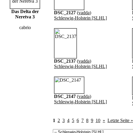
Das Delta der
DSC_2127
(
vadda
)
Neretva 3
Schleswig-Holstein [SLHL]
cabrio
DSC_2137
(
vadda
)
Schleswig-Holstein [SLHL]
DSC_2147
(
vadda
)
Schleswig-Holstein [SLHL]
1
2
3
4
5
6
7
8
9
10
»
Letzte Seite »