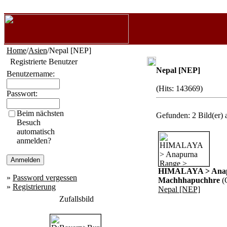
Home
/
Asien
/Nepal [NEP]
Registrierte Benutzer
Nepal [NEP]
Benutzername:
(Hits: 143669)
Passwort:
Beim nächsten
Gefunden: 2 Bild(er) a
Besuch
automatisch
anmelden?
HIMALAYA > Anap
»
Password vergessen
Machhhapuchhre
(
»
Registrierung
Nepal [NEP]
Zufallsbild