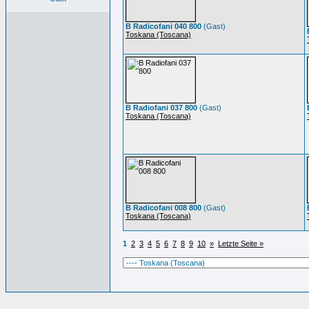
B Radicofani 040 800
(Gast)
Toskana (Toscana)
B Radiofani 037 800
(Gast)
Toskana (Toscana)
B Radicofani 008 800
(Gast)
Toskana (Toscana)
1
2
3
4
5
6
7
8
9
10
»
Letzte Seite »