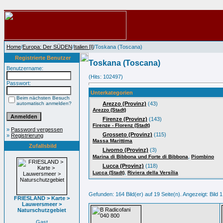
Home
/
Europa: Der SÜDEN
/
Italien [I]
/Toskana (Toscana)
Registrierte Benutzer
Toskana (Toscana)
Benutzername:
(Hits: 102497)
Passwort:
Unterkategorien
Beim nächsten Besuch
automatisch anmelden?
Arezzo (Provinz)
(43)
Arezzo (Stadt)
Firenze (Provinz)
(143)
Firenze - Florenz (Stadt)
»
Password vergessen
Grosseto (Provinz)
(115)
»
Registrierung
Massa Marittima
Zufallsbild
Livorno (Provinz)
(3)
,
Marina di Bibbona und Forte di Bibbona
Piombino
Lucca (Provinz)
(118)
,
Lucca (Stadt)
Riviera della Versília
Gefunden: 164 Bild(er) auf 19 Seite(n). Angezeigt: Bild 1
FRIESLAND > Karte >
Lauwersmeer >
Naturschutzgebiet
Gast