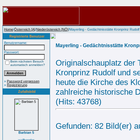
Home
/
Österreich [A]
/
Niederöstereich [NÖ]
/Mayerling - Gedächtnisstätte Kronprinz Rudolf
Registrierte Benutzer
Benutzername:
Mayerling - Gedächtnisstätte Kronp
Passwort:
Originalschauplatz der
Beim nächsten Besuch
automatisch anmelden?
Kronprinz Rudolf und s
heute die Kirche des Kl
»
Password vergessen
»
Registrierung
zahlreiche historische 
Zufallsbild
(Hits: 43768)
Gefunden: 82 Bild(er) au
Barbian 5