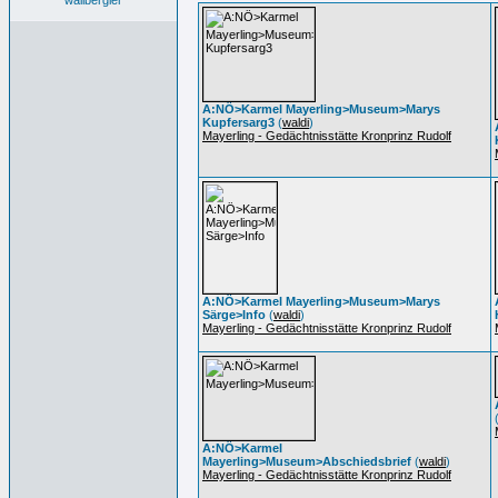
wallbergler
A:NÖ>Karmel Mayerling>Museum>Marys
Kupfersarg3
(
waldi
)
Mayerling - Gedächtnisstätte Kronprinz Rudolf
A:NÖ>Karmel Mayerling>Museum>Marys
Särge>Info
(
waldi
)
Mayerling - Gedächtnisstätte Kronprinz Rudolf
A:NÖ>Karmel
Mayerling>Museum>Abschiedsbrief
(
waldi
)
Mayerling - Gedächtnisstätte Kronprinz Rudolf