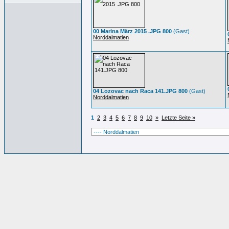
00 Marina März 2015 .JPG 800
(Gast)
Norddalmatien
04 Lozovac nach Raca 141.JPG 800
(Gast)
Norddalmatien
1
2
3
4
5
6
7
8
9
10
»
Letzte Seite »