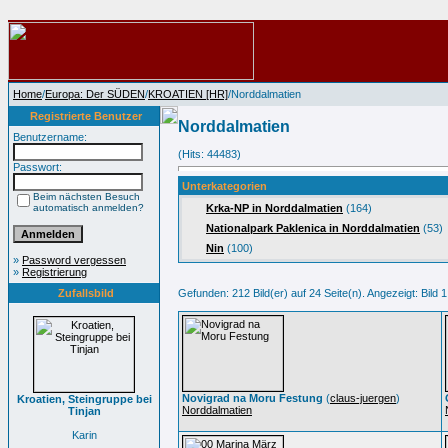
Home
/
Europa: Der SÜDEN
/
KROATIEN [HR]
/Norddalmatien
Registrierte Benutzer
Norddalmatien
Benutzername:
(Hits: 44483)
Passwort:
Unterkategorien
Beim nächsten Besuch
automatisch anmelden?
Krka-NP in Norddalmatien
(164)
Nationalpark Paklenica in Norddalmatien
(53)
Nin
(100)
»
Password vergessen
»
Registrierung
Zufallsbild
Gefunden: 212 Bild(er) auf 24 Seite(n). Angezeigt: Bild 1
Novigrad na Moru Festung
(
claus-juergen
)
Kroatien, Steingruppe bei
Norddalmatien
Tinjan
Karin