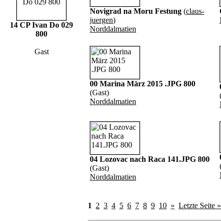
Novigrad na Moru Festung
(
claus-
juergen
)
14 CP Ivan Do 029
Norddalmatien
800
Gast
00 Marina März 2015 .JPG 800
(Gast)
Norddalmatien
04 Lozovac nach Raca 141.JPG 800
(Gast)
Norddalmatien
1
2
3
4
5
6
7
8
9
10
»
Letzte Seite »