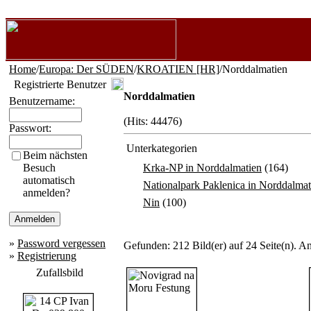
Home
/
Europa: Der SÜDEN
/
KROATIEN [HR]
/Norddalmatien
Registrierte Benutzer
Norddalmatien
Benutzername:
(Hits: 44476)
Passwort:
Unterkategorien
Beim nächsten
Besuch
Krka-NP in Norddalmatien
(164)
automatisch
Nationalpark Paklenica in Norddalmat
anmelden?
Nin
(100)
»
Password vergessen
Gefunden: 212 Bild(er) auf 24 Seite(n). An
»
Registrierung
Zufallsbild