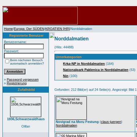
Home
/
Europa: Der SÜDEN
/
KROATIEN [HR]
/Norddalmatien
Registrierte Benutzer
Norddalmatien
Benutzername:
(Hits: 44488)
Passwort:
Unterkategorien
Beim nächsten Besuch
automatisch anmelden?
Krka-NP in Norddalmatien
(164)
Nationalpark Paklenica in Norddalmatien
(53)
Nin
(100)
»
Password vergessen
»
Registrierung
Zufallsbild
Gefunden: 212 Bild(er) auf 24 Seite(n). Angezeigt: Bild 1
1936,Schwarzwaldhaus
Novigrad na Moru Festung
(
claus-juergen
)
Norddalmatien
Olifan