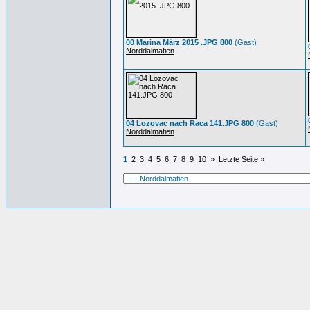
00 Marina März 2015 .JPG 800
(Gast)
Norddalmatien
04 Lozovac nach Raca 141.JPG 800
(Gast)
Norddalmatien
1
2
3
4
5
6
7
8
9
10
»
Letzte Seite »