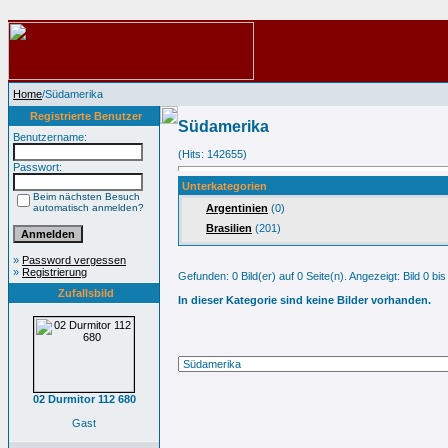
Home
/Südamerika
Registrierte Benutzer
Südamerika
Benutzername:
(Hits: 142655)
Passwort:
Unterkategorien
Beim nächsten Besuch
automatisch anmelden?
Argentinien
(0)
Brasilien
(201)
»
Password vergessen
»
Registrierung
Gefunden: 0 Bild(er) auf 0 Seite(n). Angezeigt: Bild 0 bis
Zufallsbild
In dieser Kategorie sind keine Bilder vorhanden.
02 Durmitor 112 680
Gast