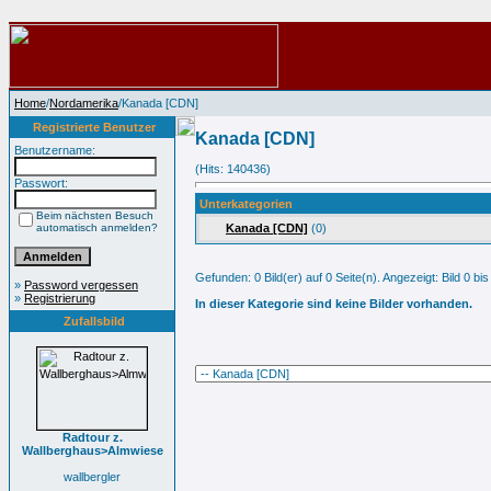
Home
/
Nordamerika
/Kanada [CDN]
Registrierte Benutzer
Kanada [CDN]
Benutzername:
(Hits: 140436)
Passwort:
Unterkategorien
Beim nächsten Besuch
automatisch anmelden?
Kanada [CDN]
(0)
Gefunden: 0 Bild(er) auf 0 Seite(n). Angezeigt: Bild 0 bis
»
Password vergessen
»
Registrierung
In dieser Kategorie sind keine Bilder vorhanden.
Zufallsbild
Radtour z.
Wallberghaus>Almwiese
wallbergler