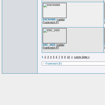
DSCN3465
(
vadda
)
Frankreich [F]
DSC_2423
(
vadda
)
Frankreich [F]
1
2
3
4
5
6
7
8
9
10
»
Letzte Seite »