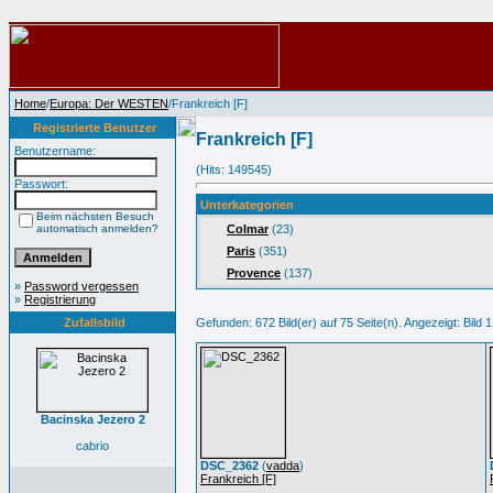
Home
/
Europa: Der WESTEN
/Frankreich [F]
Registrierte Benutzer
Frankreich [F]
Benutzername:
(Hits: 149545)
Passwort:
Unterkategorien
Beim nächsten Besuch
automatisch anmelden?
Colmar
(23)
Paris
(351)
Provence
(137)
»
Password vergessen
»
Registrierung
Zufallsbild
Gefunden: 672 Bild(er) auf 75 Seite(n). Angezeigt: Bild 1
Bacinska Jezero 2
cabrio
DSC_2362
(
vadda
)
Frankreich [F]