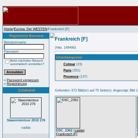
Home
/
Europa: Der WESTEN
/Frankreich [F]
Registrierte Benutzer
Frankreich [F]
Benutzername:
(Hits: 149490)
Passwort:
Unterkategorien
Beim nächsten Besuch
automatisch anmelden?
Colmar
(23)
Paris
(351)
Provence
(137)
»
Password vergessen
»
Registrierung
Zufallsbild
Gefunden: 672 Bild(er) auf 75 Seite(n). Angezeigt: Bild 1
Slawonientour 2010 276
vadda
DSC_2362
(
vadda
)
Frankreich [F]