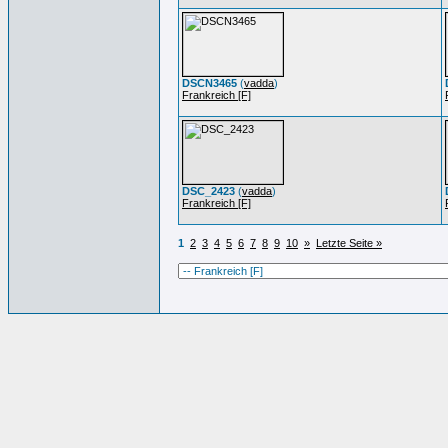
DSCN3465
(
vadda
)
Frankreich [F]
DSC_2423
(
vadda
)
Frankreich [F]
1
2
3
4
5
6
7
8
9
10
»
Letzte Seite »