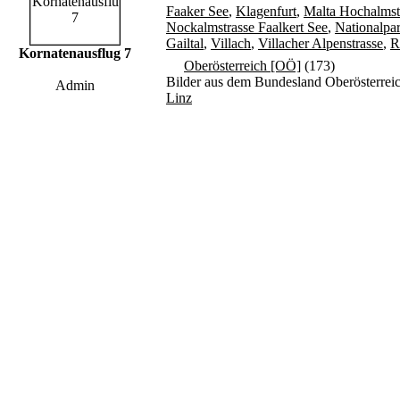
Faaker See
,
Klagenfurt
,
Malta Hochalmst
Nockalmstrasse Faalkert See
,
Nationalpar
Gailtal
,
Villach
,
Villacher Alpenstrasse
,
R
Kornatenausflug 7
Oberösterreich [OÖ]
(173)
Bilder aus dem Bundesland Oberösterrei
Admin
Linz