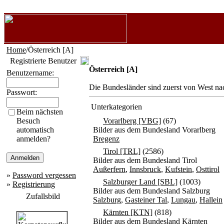
Home
/Österreich [A]
Registrierte Benutzer
Österreich [A]
Benutzername:
Die Bundesländer sind zuerst von West na
Passwort:
Unterkategorien
Beim nächsten
Besuch
Vorarlberg [VBG]
(67)
automatisch
Bilder aus dem Bundesland Vorarlberg
anmelden?
Bregenz
Tirol [TRL]
(2586)
Bilder aus dem Bundesland Tirol
Außerfern
,
Innsbruck
,
Kufstein
,
Osttirol
»
Password vergessen
Salzburger Land [SBL]
(1003)
»
Registrierung
Bilder aus dem Bundesland Salzburg
Zufallsbild
Salzburg
,
Gasteiner Tal
,
Lungau
,
Hallein
Kärnten [KTN]
(818)
Bilder aus dem Bundesland Kärnten