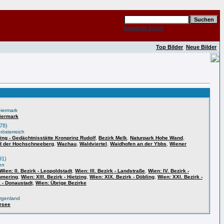
Erweiterte Suche
Top Bilder
Neue Bilder
iermark
iermark
78)
rösterreich
,
,
,
ing - Gedächtnisstätte Kronprinz Rudolf
Bezirk Melk
Naturpark Hohe Wand
,
,
,
,
d der Hochschneeberg
Wachau
Waldviertel
Waidhofen an der Ybbs
Wiener
91)
en
,
,
Wien: II. Bezirk - Leopoldstadt
Wien: III. Bezirk - Landstraße
Wien: IV. Bezirk -
,
,
,
immering
Wien: XIII. Bezirk - Hietzing
Wien: XIX. Bezirk - Döbling
Wien: XXI. Bezirk -
,
k - Donaustadt
Wien: Übrige Bezirke
)
rgenland
rsee