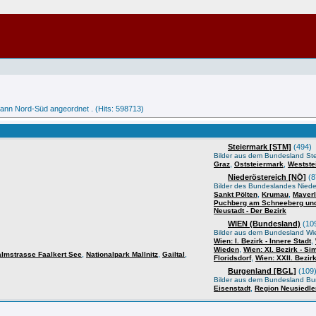
ann Nord-Süd angeordnet . (Hits: 598713)
Steiermark [STM]
(494)
Bilder aus dem Bundesland Ste
,
,
Graz
Oststeiermark
Westste
Niederöstereich [NÖ]
(8
Bilder des Bundeslandes Niede
,
,
Sankt Pölten
Krumau
Mayerl
Puchberg am Schneeberg un
Neustadt - Der Bezirk
WIEN (Bundesland)
(10
Bilder aus dem Bundesland Wi
,
Wien: I. Bezirk - Innere Stadt
,
Wieden
Wien: XI. Bezirk - S
,
,
,
lmstrasse Faalkert See
Nationalpark Mallnitz
Gailtal
,
Floridsdorf
Wien: XXII. Bezir
Burgenland [BGL]
(109
Bilder aus dem Bundesland Bu
,
Eisenstadt
Region Neusiedle