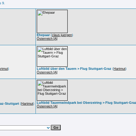
s 9.
Ehepaar
(
claus-juergen
)
Österreich [A]
rtmut
)
Luftbild über den Tauern > Flug Stuttgart-Graz
(
Hartmut
)
Österreich [A]
Luftbild Tauernwindpark bei Oberzeiring > Flug Stuttgart-Gra
az-Stuttgart
(
Hartmut
)
Österreich [A]