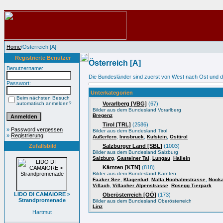
Home
/Österreich [A]
Registrierte Benutzer
Österreich [A]
Benutzername:
Die Bundesländer sind zuerst von West nach Ost und d
Passwort:
Unterkategorien
Beim nächsten Besuch
automatisch anmelden?
Vorarlberg [VBG]
(67)
Bilder aus dem Bundesland Vorarlberg
Bregenz
Tirol [TRL]
(2586)
»
Password vergessen
Bilder aus dem Bundesland Tirol
»
Registrierung
,
,
,
Außerfern
Innsbruck
Kufstein
Osttirol
Zufallsbild
Salzburger Land [SBL]
(1003)
Bilder aus dem Bundesland Salzburg
,
,
,
Salzburg
Gasteiner Tal
Lungau
Hallein
Kärnten [KTN]
(818)
Bilder aus dem Bundesland Kärnten
,
,
,
Faaker See
Klagenfurt
Malta Hochalmstrasse
Nocka
,
,
Villach
Villacher Alpenstrasse
Rosegg Tierpark
LIDO DI CAMAIORE >
Oberösterreich [OÖ]
(173)
Strandpromenade
Bilder aus dem Bundesland Oberösterreich
Linz
Hartmut