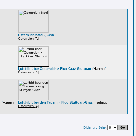
Österreichrätsel
(Gast)
Österreich [A]
Luftbild über Österreich > Flug Graz-Stuttgart
(
Hartmut
)
Österreich [A]
Luftbild über den Tauern > Flug Stuttgart-Graz
(
Hartmut
)
z
(
Hartmut
)
Österreich [A]
Bilder pro Seite: