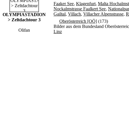
Faaker See
,
Klagenfurt
,
Malta Hochalmst
Nockalmstrasse Faalkert See
,
Nationalpar
Gailtal
,
Villach
,
Villacher Alpenstrasse
,
R
OLYMPIASTADION
> Zeltdachtour 3
Oberösterreich [OÖ]
(173)
Bilder aus dem Bundesland Oberösterrei
Olifan
Linz