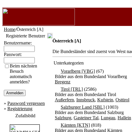
Home
/Österreich [A]
Registrierte Benutzer
Österreich [A]
Benutzername:
Die Bundesländer sind zuerst von West na
Passwort:
Unterkategorien
Beim nächsten
Besuch
Vorarlberg [VBG]
(67)
automatisch
Bilder aus dem Bundesland Vorarlberg
anmelden?
Bregenz
Tirol [TRL]
(2586)
Bilder aus dem Bundesland Tirol
Außerfern
,
Innsbruck
,
Kufstein
,
Osttirol
»
Password vergessen
Salzburger Land [SBL]
(1003)
»
Registrierung
Bilder aus dem Bundesland Salzburg
Zufallsbild
Salzburg
,
Gasteiner Tal
,
Lungau
,
Hallein
Kärnten [KTN]
(818)
Bilder aus dem Bundesland Kärnten