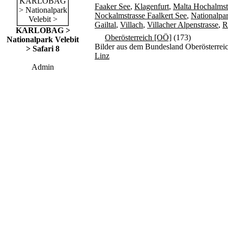
Faaker See
,
Klagenfurt
,
Malta Hochalmst
Nockalmstrasse Faalkert See
,
Nationalpar
Gailtal
,
Villach
,
Villacher Alpenstrasse
,
R
KARLOBAG >
Oberösterreich [OÖ]
(173)
Nationalpark Velebit
Bilder aus dem Bundesland Oberösterrei
> Safari 8
Linz
Admin