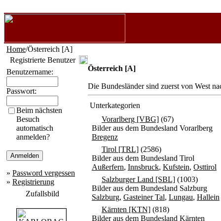
Home
/Österreich [A]
Registrierte Benutzer
Österreich [A]
Benutzername:
Die Bundesländer sind zuerst von West na
Passwort:
Unterkategorien
Beim nächsten
Besuch
Vorarlberg [VBG]
(67)
automatisch
Bilder aus dem Bundesland Vorarlberg
anmelden?
Bregenz
Tirol [TRL]
(2586)
Bilder aus dem Bundesland Tirol
Außerfern
,
Innsbruck
,
Kufstein
,
Osttirol
»
Password vergessen
Salzburger Land [SBL]
(1003)
»
Registrierung
Bilder aus dem Bundesland Salzburg
Zufallsbild
Salzburg
,
Gasteiner Tal
,
Lungau
,
Hallein
Kärnten [KTN]
(818)
Bilder aus dem Bundesland Kärnten