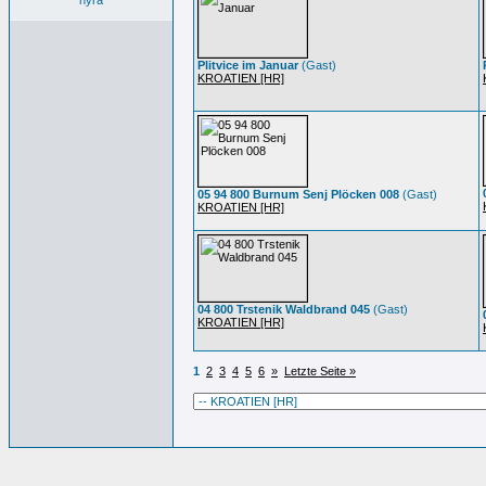
nyra
Plitvice im Januar
(Gast)
KROATIEN [HR]
05 94 800 Burnum Senj Plöcken 008
(Gast)
KROATIEN [HR]
04 800 Trstenik Waldbrand 045
(Gast)
KROATIEN [HR]
1
2
3
4
5
6
»
Letzte Seite »