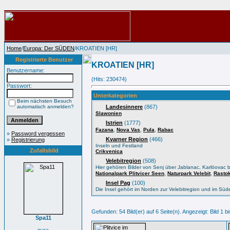
Home
/
Europa: Der SÜDEN
/KROATIEN [HR]
Registrierte Benutzer
KROATIEN [HR]
Benutzername:
(Hits: 230474)
Passwort:
Unterkategorien
Beim nächsten Besuch
automatisch anmelden?
Landesinnere
(867)
Slawonien
Istrien
(1777)
,
,
,
Fazana
Nova Vas
Pula
Rabac
»
Password vergessen
Kvarner Region
(466)
»
Registrierung
Inseln und Festland
Zufallsbild
Crikvenica
Velebitregion
(508)
Hier gehören Bilder von Senj über Jablanac, Karlöovac bi
,
,
Nationalpark Plitvicer Seen
Naturpark Velebit
Rasto
Insel Pag
(100)
Die Insel gehört im Norden zur Velebitregion und im Sü
Gefunden: 54 Bild(er) auf 6 Seite(n). Angezeigt: Bild 1 bi
Spa11