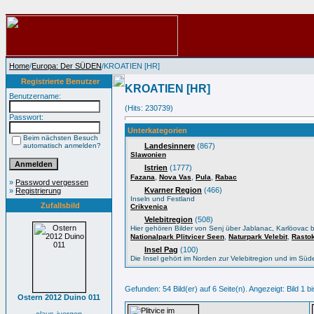
Home
/
Europa: Der SÜDEN
/KROATIEN [HR]
Registrierte Benutzer
KROATIEN [HR]
Benutzername:
(Hits: 230739)
Passwort:
Unterkategorien
Beim nächsten Besuch
automatisch anmelden?
Landesinnere
(867)
Slawonien
Istrien
(1777)
,
,
,
Fazana
Nova Vas
Pula
Rabac
»
Password vergessen
Kvarner Region
(466)
»
Registrierung
Inseln und Festland
Zufallsbild
Crikvenica
Velebitregion
(508)
Hier gehören Bilder von Senj über Jablanac, Karlöovac bi
,
,
Nationalpark Plitvicer Seen
Naturpark Velebit
Rasto
Insel Pag
(100)
Die Insel gehört im Norden zur Velebitregion und im Sü
Gefunden: 54 Bild(er) auf 6 Seite(n). Angezeigt: Bild 1 bi
Ostern 2012 Duino 011