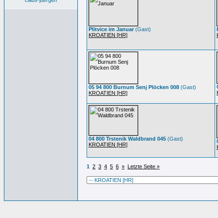
claus-juergen
Plitvice im Januar
(Gast)
KROATIEN [HR]
05 94 800 Burnum Senj Plöcken 008
(Gast)
KROATIEN [HR]
04 800 Trstenik Waldbrand 045
(Gast)
KROATIEN [HR]
1
2
3
4
5
6
»
Letzte Seite »