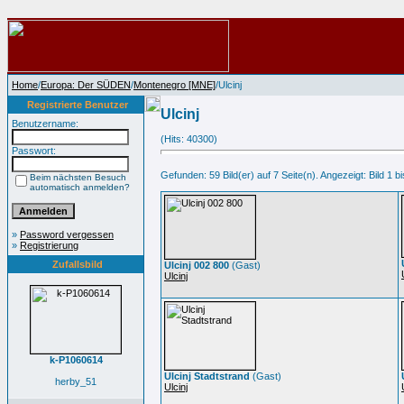
Home
/
Europa: Der SÜDEN
/
Montenegro [MNE]
/Ulcinj
Registrierte Benutzer
Ulcinj
Benutzername:
(Hits: 40300)
Passwort:
Gefunden: 59 Bild(er) auf 7 Seite(n). Angezeigt: Bild 1 bi
Beim nächsten Besuch
automatisch anmelden?
»
Password vergessen
»
Registrierung
Zufallsbild
Ulcinj 002 800
(Gast)
Ulcinj
k-P1060614
Ulcinj Stadtstrand
(Gast)
herby_51
Ulcinj