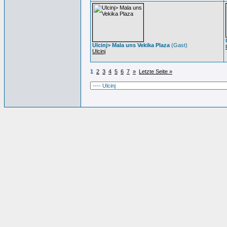
Ulcinj> Mala uns Vekika Plaza
(Gast)
Ulcinj
1
2
3
4
5
6
7
»
Letzte Seite »