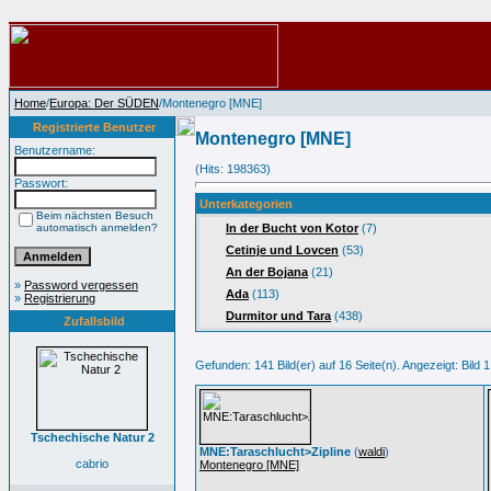
Home
/
Europa: Der SÜDEN
/Montenegro [MNE]
Registrierte Benutzer
Montenegro [MNE]
Benutzername:
(Hits: 198363)
Passwort:
Unterkategorien
Beim nächsten Besuch
automatisch anmelden?
In der Bucht von Kotor
(7)
Cetinje und Lovcen
(53)
An der Bojana
(21)
»
Password vergessen
Ada
(113)
»
Registrierung
Durmitor und Tara
(438)
Zufallsbild
Gefunden: 141 Bild(er) auf 16 Seite(n). Angezeigt: Bild 1
Tschechische Natur 2
MNE:Taraschlucht>Zipline
(
waldi
)
cabrio
Montenegro [MNE]