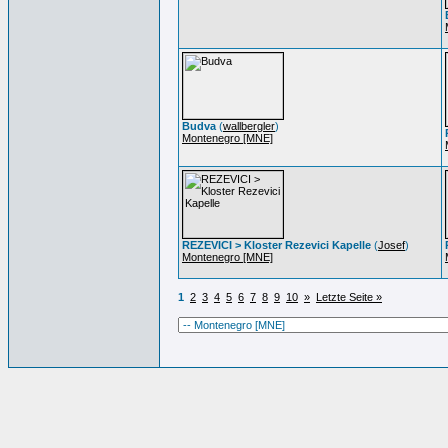
Budva
(
wallbergler
)
Montenegro [MNE]
REZEVICI > Kloster Rezevici Kapelle
(
Josef
)
Montenegro [MNE]
1
2
3
4
5
6
7
8
9
10
»
Letzte Seite »