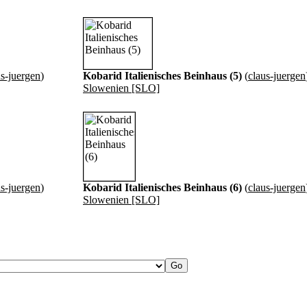
us-juergen
)
Kobarid Italienisches Beinhaus (5)
(
claus-juergen
Slowenien [SLO]
us-juergen
)
Kobarid Italienisches Beinhaus (6)
(
claus-juergen
Slowenien [SLO]