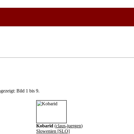
gezeigt: Bild 1 bis 9.
Kobarid
(
claus-juergen
)
Slowenien [SLO]