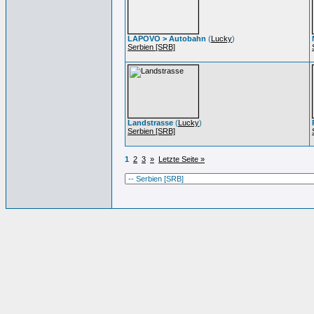
LAPOVO > Autobahn
(
Lucky
)
Serbien [SRB]
Landstrasse
(
Lucky
)
Serbien [SRB]
1
2
3
»
Letzte Seite »