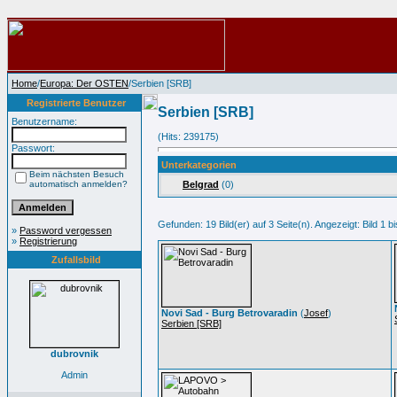
Home
/
Europa: Der OSTEN
/Serbien [SRB]
Registrierte Benutzer
Serbien [SRB]
Benutzername:
(Hits: 239175)
Passwort:
Unterkategorien
Beim nächsten Besuch
automatisch anmelden?
Belgrad
(0)
Gefunden: 19 Bild(er) auf 3 Seite(n). Angezeigt: Bild 1 bi
»
Password vergessen
»
Registrierung
Zufallsbild
Novi Sad - Burg Betrovaradin
(
Josef
)
Serbien [SRB]
dubrovnik
Admin