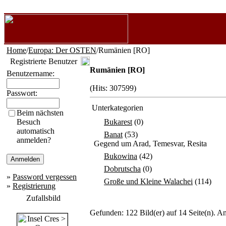
Home
/
Europa: Der OSTEN
/Rumänien [RO]
Registrierte Benutzer
Rumänien [RO]
Benutzername:
(Hits: 307599)
Passwort:
Unterkategorien
Beim nächsten
Besuch
Bukarest
(0)
automatisch
Banat
(53)
anmelden?
Gegend um Arad, Temesvar, Resita
Bukowina
(42)
Dobrutscha
(0)
»
Password vergessen
Große und Kleine Walachei
(114)
»
Registrierung
Zufallsbild
Gefunden: 122 Bild(er) auf 14 Seite(n). An