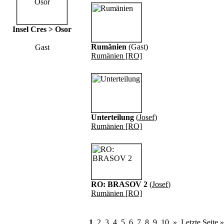
Insel Cres > Osor
Rumänien
(Gast)
Gast
Rumänien [RO]
Unterteilung
(
Josef
)
Rumänien [RO]
RO: BRASOV 2
(
Josef
)
Rumänien [RO]
1
2
3
4
5
6
7
8
9
10
»
Letzte Seite »