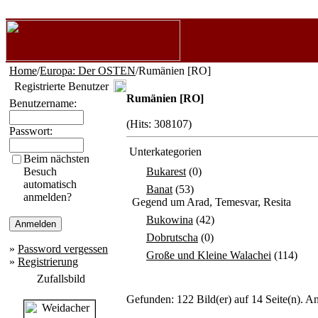
Home
/
Europa: Der OSTEN
/Rumänien [RO]
Registrierte Benutzer
Rumänien [RO]
Benutzername:
(Hits: 308107)
Passwort:
Unterkategorien
Beim nächsten
Besuch
Bukarest
(0)
automatisch
Banat
(53)
anmelden?
Gegend um Arad, Temesvar, Resita
Bukowina
(42)
Dobrutscha
(0)
»
Password vergessen
Große und Kleine Walachei
(114)
»
Registrierung
Zufallsbild
Gefunden: 122 Bild(er) auf 14 Seite(n). An