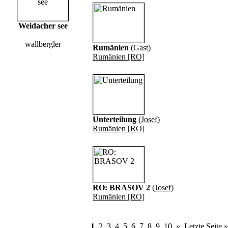
Weidacher see
wallbergler
Rumänien
(Gast)
Rumänien [RO]
Unterteilung
(
Josef
)
Rumänien [RO]
RO: BRASOV 2
(
Josef
)
Rumänien [RO]
1
2
3
4
5
6
7
8
9
10
»
Letzte Seite »