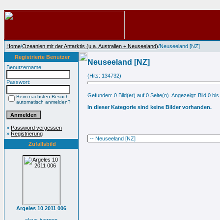
Home
/
Ozeanien mit der Antarktis (u.a. Australien + Neuseeland)
/Neuseeland [NZ]
Registrierte Benutzer
Neuseeland [NZ]
Benutzername:
(Hits: 134732)
Passwort:
Gefunden: 0 Bild(er) auf 0 Seite(n). Angezeigt: Bild 0 bis
Beim nächsten Besuch
automatisch anmelden?
In dieser Kategorie sind keine Bilder vorhanden.
»
Password vergessen
»
Registrierung
Zufallsbild
Argeles 10 2011 006