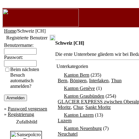
Home
/Schweiz [CH]
Registrierte Benutzer
Schweiz [CH]
Benutzername:
Die erste Unterebene gliedern wir bei Bed
Passwort:
Unterkategorien
Beim nächsten
Besuch
Kanton Bern
(235)
automatisch
Bern
,
Bönigen
,
Interlaken
,
Thun
anmelden?
Kanton Genève
(1)
Kanton Graubünden
(254)
GLACIER EXPRESS zwischen Oberalpp
Moritz
,
Chur
,
Sankt Moritz
»
Password vergessen
»
Registrierung
Kanton Luzern
(13)
Luzern
Zufallsbild
Kanton Neuenburg
(7)
Neuchatel