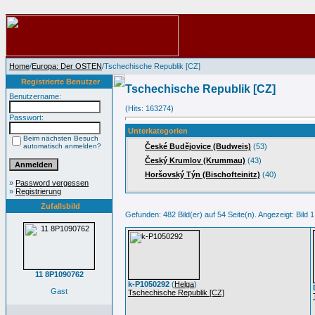
Home
/
Europa: Der OSTEN
/Tschechische Republik [CZ]
Registrierte Benutzer
Tschechische Republik [CZ]
Benutzername:
(Hits: 163274)
Passwort:
Unterkategorien
Beim nächsten Besuch
automatisch anmelden?
České Budějovice (Budweis)
(53)
Český Krumlov (Krummau)
(43)
Horšovský Týn (Bischofteinitz)
(40)
»
Password vergessen
»
Registrierung
Zufallsbild
Gefunden: 482 Bild(er) auf 54 Seite(n). Angezeigt: Bild 1
11 8P1090762
k-P1050292
(
Helga
)
Gast
Tschechische Republik [CZ]