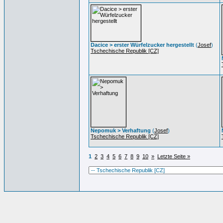
Dacice > erster Würfelzucker hergestellt
(
Josef
)
Tschechische Republik [CZ]
Nepomuk > Verhaftung
(
Josef
)
Tschechische Republik [CZ]
1
2
3
4
5
6
7
8
9
10
»
Letzte Seite »