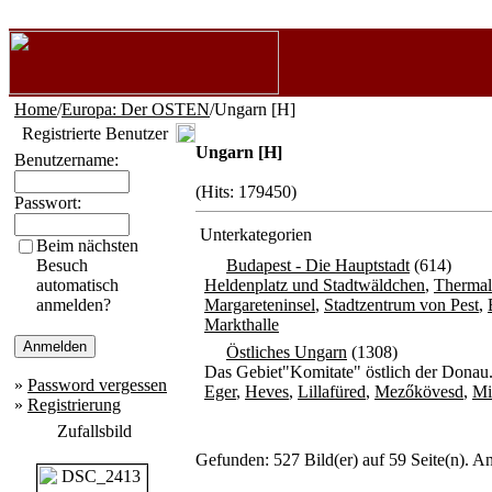
Home
/
Europa: Der OSTEN
/Ungarn [H]
Registrierte Benutzer
Ungarn [H]
Benutzername:
(Hits: 179450)
Passwort:
Unterkategorien
Beim nächsten
Besuch
Budapest - Die Hauptstadt
(614)
automatisch
Heldenplatz und Stadtwäldchen
,
Thermal
anmelden?
Margareteninsel
,
Stadtzentrum von Pest
,
Markthalle
Östliches Ungarn
(1308)
Das Gebiet"Komitate" östlich der Donau
»
Password vergessen
Eger
,
Heves
,
Lillafüred
,
Mezőkövesd
,
Mi
»
Registrierung
Zufallsbild
Gefunden: 527 Bild(er) auf 59 Seite(n). An