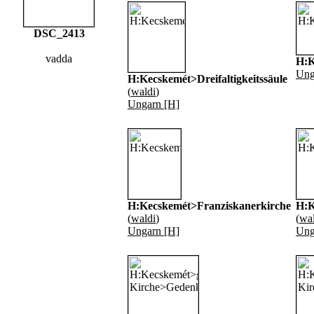
DSC_2413
vadda
H:K
Ung
H:Kecskemét>Dreifaltigkeitssäule
(
waldi
)
Ungarn [H]
H:Kecskemét>Franziskanerkirche
H:K
(
waldi
)
(
wal
Ungarn [H]
Ung