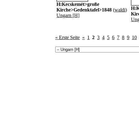
H:Kecskemét>große
H:K
Kirche>Gedenktafel>1848
(
waldi
)
Kir
Ungarn [H]
Ung
« Erste Seite
«
1
2
3
4
5
6
7
8
9
10