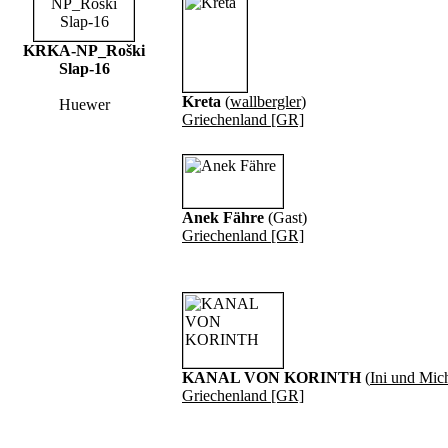
KRKA-NP_Roški
Slap-16
Kreta
(
wallbergler
)
Huewer
Griechenland [GR]
Anek Fähre
(Gast)
Griechenland [GR]
KANAL VON KORINTH
(
Ini und Mic
Griechenland [GR]