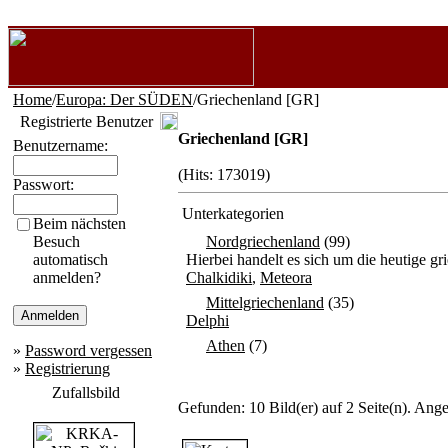
Home
/
Europa: Der SÜDEN
/Griechenland [GR]
Registrierte Benutzer
Griechenland [GR]
Benutzername:
(Hits: 173019)
Passwort:
Unterkategorien
Beim nächsten
Besuch
Nordgriechenland
(99)
automatisch
Hierbei handelt es sich um die heutige 
anmelden?
Chalkidiki
,
Meteora
Mittelgriechenland
(35)
Delphi
Athen
(7)
»
Password vergessen
»
Registrierung
Zufallsbild
Gefunden: 10 Bild(er) auf 2 Seite(n). Angez