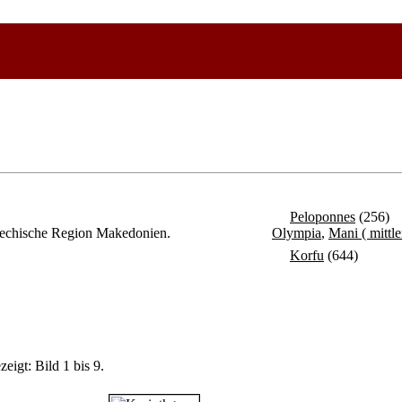
Peloponnes
(256)
griechische Region Makedonien.
Olympia
,
Mani ( mittle
Korfu
(644)
eigt: Bild 1 bis 9.