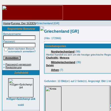
Home
/
Europa: Der SÜDEN
/Griechenland [GR]
Registrierte Benutzer
Griechenland [GR]
Benutzername:
(Hits: 172966)
Passwort:
Unterkategorien
Beim nächsten Besuch
automatisch anmelden?
Nordgriechenland
(99)
Hierbei handelt es sich um die heutige griechische Reg
,
Chalkidiki
Meteora
Mittelgriechenland
(35)
»
Password vergessen
Delphi
»
Registrierung
Athen
(7)
Zufallsbild
Gefunden: 10 Bild(er) auf 2 Seite(n). Angezeigt: Bild 1 bi
H:Eger>Széchenyi út4
waldi