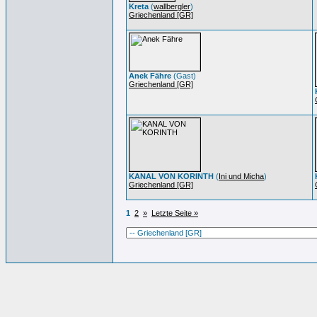
Kreta
(
wallbergler
)
Griechenland [GR]
Anek Fähre
(Gast)
Griechenland [GR]
KANAL VON KORINTH
(
Ini und Micha
)
Griechenland [GR]
1
2
»
Letzte Seite »