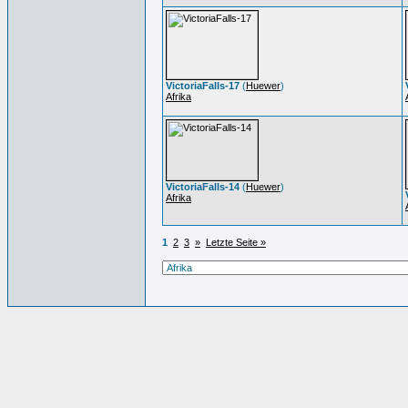
VictoriaFalls-17
(
Huewer
)
Afrika
VictoriaFalls-14
(
Huewer
)
Afrika
1
2
3
»
Letzte Seite »