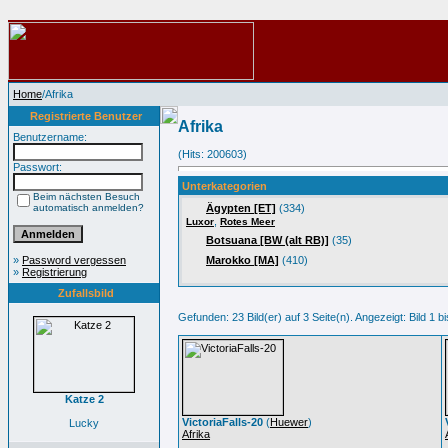
Home
/Afrika
Registrierte Benutzer
Afrika
Benutzername:
(Hits: 200603)
Passwort:
Unterkategorien
Beim nächsten Besuch
automatisch anmelden?
Ägypten [ET]
(334)
,
Luxor
Rotes Meer
Botsuana [BW (alt RB)]
(35)
»
Password vergessen
Marokko [MA]
(410)
»
Registrierung
Zufallsbild
Gefunden: 23 Bild(er) auf 3 Seite(n). Angezeigt: Bild 1 bi
Katze 2
VictoriaFalls-20
(
Huewer
)
Lucky
Afrika