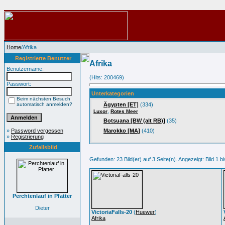
Home
/Afrika
Registrierte Benutzer
Afrika
Benutzername:
(Hits: 200469)
Passwort:
Unterkategorien
Beim nächsten Besuch
automatisch anmelden?
Ägypten [ET]
(334)
,
Luxor
Rotes Meer
Botsuana [BW (alt RB)]
(35)
»
Password vergessen
Marokko [MA]
(410)
»
Registrierung
Zufallsbild
Gefunden: 23 Bild(er) auf 3 Seite(n). Angezeigt: Bild 1 bi
Perchtenlauf in Pfatter
Dieter
VictoriaFalls-20
(
Huewer
)
Afrika