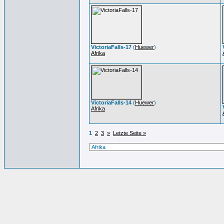
VictoriaFalls-17
(
Huewer
)
Afrika
VictoriaFalls-14
(
Huewer
)
Afrika
1
2
3
»
Letzte Seite »