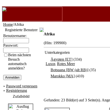
Home
/Afrika
Registrierte Benutzer
Afrika
Benutzername:
(Hits: 199900)
Passwort:
Unterkategorien
Beim nächsten
Besuch
Ägypten [ET]
(334)
automatisch
Luxor
,
Rotes Meer
anmelden?
Botsuana [BW (alt RB)]
(35)
Marokko [MA]
(410)
»
Password vergessen
»
Registrierung
Zufallsbild
Gefunden: 23 Bild(er) auf 3 Seite(n). Ange