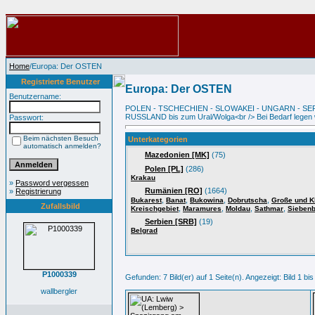
Home
/Europa: Der OSTEN
Registrierte Benutzer
Europa: Der OSTEN
Benutzername:
POLEN - TSCHECHIEN - SLOWAKEI - UNGARN - SE
RUSSLAND bis zum Ural/Wolga<br /> Bei Bedarf legen w
Passwort:
Beim nächsten Besuch
Unterkategorien
automatisch anmelden?
Mazedonien [MK]
(75)
Polen [PL]
(286)
Krakau
»
Password vergessen
Rumänien [RO]
(1664)
»
Registrierung
,
,
,
,
Bukarest
Banat
Bukowina
Dobrutscha
Große und K
Zufallsbild
,
,
,
,
Kreischgebiet
Maramures
Moldau
Sathmar
Sieben
Serbien [SRB]
(19)
Belgrad
P1000339
Gefunden: 7 Bild(er) auf 1 Seite(n). Angezeigt: Bild 1 bis
wallbergler